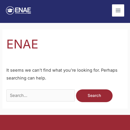
Skip
Search
Main
to
for:
Men
content
ENAE
It seems we can’t find what you’re looking for. Perhaps
searching can help.