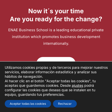
Now it´s your time
Are you ready for the change?
ENAE Business School is a leading educational private
institution which promotes business development
internationally.
Contact
Utilizamos cookies propias y de terceros para mejorar nuestros
servicios, elaborar información estadística y analizar sus
hábitos de navegación.
2026 ENAE INTERNATIONAL BUSINESS SCHOOL
Al hacer clic en el botón "Aceptar todas las cookies", tu
aceptas que guardemos cookies. Desde
ajustes
podrá
Powered by ENAE INTERNATIONAL BUSINESS SCHOOL
configurar las cookies que deseas que se instalen en tu
equipo, guardando tus preferencias.
Aceptar todas las cookies
Rechazar